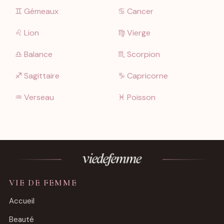
♊︎ Gémeaux
♋︎ Cancer
♌︎ Lion
♍︎ Vierge
♎︎ Balance
♏︎ Scorpion
♐︎ Sagittaire
♑︎ Capricorne
♒︎ Verseau
♓︎ Poisson
VIE DE FEMME
Accueil
Beauté