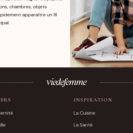
lons, chambres, objets
apidement apparaître un fil
ipal.
VERS
INSPIRATION
ernité
La Cuisine
lle
La Santé