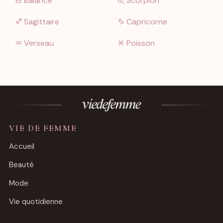
♎︎ Balance
♏︎ Scorpion
♐︎ Sagittaire
♑︎ Capricorne
♒︎ Verseau
♓︎ Poisson
VIE DE FEMME
Accueil
Beauté
Mode
Vie quotidienne