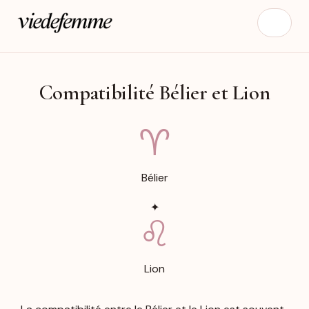
Compatibilité Bélier et Lion
♈︎
Bélier
✦
♌︎
Lion